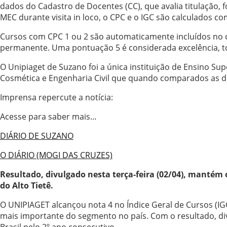
dados do Cadastro de Docentes (CC), que avalia titulação, f
MEC durante visita in loco, o CPC e o IGC são calculados co
Cursos com CPC 1 ou 2 são automaticamente incluídos no 
permanente. Uma pontuação 5 é considerada excelência, to
O Unipiaget de Suzano foi a única instituição de Ensino Sup
Cosmética e Engenharia Civil que quando comparados as de
Imprensa repercute a notícia:
Acesse para saber mais...
DIÁRIO DE SUZANO
O DIÁRIO (MOGI DAS CRUZES)
Resultado, divulgado nesta terça-feira (02/04), mantém 
do Alto Tietê.
O UNIPIAGET alcançou nota 4 no Índice Geral de Cursos (IGC
mais importante do segmento no país. Com o resultado, divu
Brasil pelo 2º ano consecutivo.