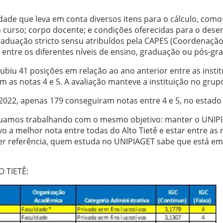
idade que leva em conta diversos itens para o cálculo, com
urso; corpo docente; e condições oferecidas para o desenv
aduação stricto sensu atribuídos pela CAPES (Coordenação
s entre os diferentes níveis de ensino, graduação ou pós-gr
iu 41 posições em relação ao ano anterior entre as instit
am as notas 4 e 5. A avaliação manteve a instituição no grup
 2022, apenas 179 conseguiram notas entre 4 e 5, no estado
nuamos trabalhando com o mesmo objetivo: manter o UNIPI
 a melhor nota entre todas do Alto Tietê e estar entre as m
 referência, quem estuda no UNIPIAGET sabe que está em um
O TIETÊ: