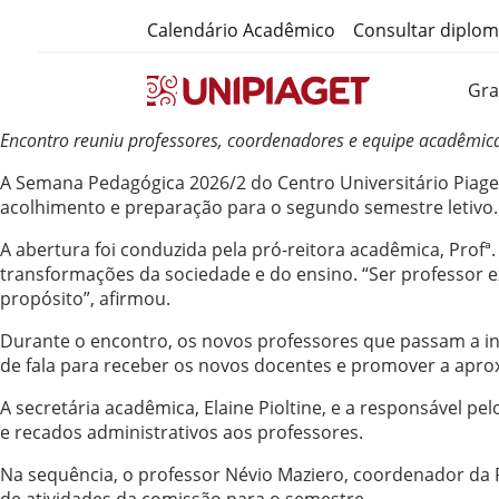
Calendário Acadêmico
Consultar diplo
Gr
Encontro reuniu professores, coordenadores e equipe acadêmica
A Semana Pedagógica 2026/2 do Centro Universitário Piage
acolhimento e preparação para o segundo semestre letivo.
A abertura foi conduzida pela pró-reitora acadêmica, Profª
transformações da sociedade e do ensino. “Ser professor e
propósito”, afirmou.
Durante o encontro, os novos professores que passam a 
de fala para receber os novos docentes e promover a apro
A secretária acadêmica, Elaine Pioltine, e a responsável
e recados administrativos aos professores.
Na sequência, o professor Névio Maziero, coordenador da 
de atividades da comissão para o semestre.