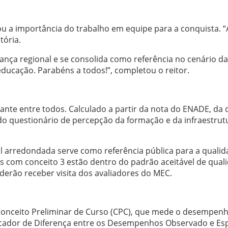
ou a importância do trabalho em equipe para a conquista. 
tória.
rança regional e se consolida como referência no cenário d
ducação. Parabéns a todos!”, completou o reitor.
tante entre todos. Calculado a partir da nota do ENADE, da
do questionário de percepção da formação e da infraestrut
al arredondada serve como referência pública para a qualida
com conceito 3 estão dentro do padrão aceitável de quali
derão receber visita dos avaliadores do MEC.
o Conceito Preliminar de Curso (CPC), que mede o desempen
ador de Diferença entre os Desempenhos Observado e Esper