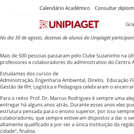
Calendário Acadêmico
Consultar diplo
Gr
No dia 30 de agosto, dezenas de alunos do Unipiaget participa
Mais de 500 pessoas passaram pelo Clube Suzaninho na últi
professores e colaboradores do administrativo do Centro 
Estudantes dos cursos de
Administração, Engenharia Ambiental, Direito, Educação Fí
Gestão de RH, Logística e Pedagogia celebraram o encerr
Para o reitor Prof. Dr. Marcus Rodrigues é sempre uma al
entregar há alguns anos atrás. Durante esses anos eles pu
estrutura pensada para o ensino superior, por isso sempr
colaboradores, que sempre estiveram dispostos a dar o s
altamente qualificado e por ser a única instituição da re
cidade”, finaliza.