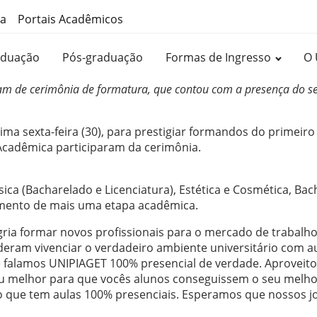
ma
Portais Acadêmicos
aduação
Pós-graduação
Formas de Ingresso
O 
ram de cerimônia de formatura, que contou com a presença do se
ma sexta-feira (30), para prestigiar formandos do primeir
Acadêmica participaram da cerimônia.
sica (Bacharelado e Licenciatura), Estética e Cosmética, B
amento de mais uma etapa acadêmica.
egria formar novos profissionais para o mercado de trabal
deram vivenciar o verdadeiro ambiente universitário com au
e falamos UNIPIAGET 100% presencial de verdade. Aproveito
eu melhor para que vocês alunos conseguissem o seu melh
gião que tem aulas 100% presenciais. Esperamos que nossos