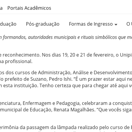
ma
Portais Acadêmicos
aduação
Pós-graduação
Formas de Ingresso
O 
am formandos, autoridades municipais e rituais simbólicos que m
e reconhecimento. Nos dias 19, 20 e 21 de fevereiro, o Unip
 profissional.
dos dos cursos de Administração, Análise e Desenvolviment
 prefeito de Suzano, Pedro Ishi. “É um prazer estar aqui ne
sta instituição. Tenho certeza que para chegar até aqui vo
icenciatura, Enfermagem e Pedagogia, celebraram a conqui
municipal de Educação, Renata Magalhães. “Que vocês siga
cerimônia da passagem da lâmpada realizado pelo curso d