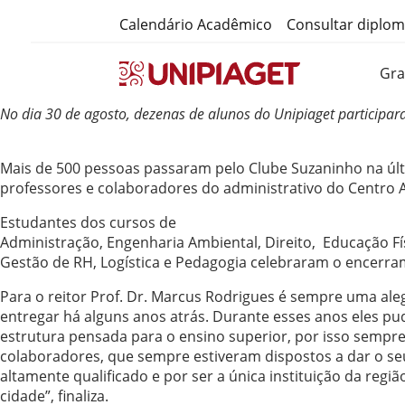
Calendário Acadêmico
Consultar diplo
Gr
No dia 30 de agosto, dezenas de alunos do Unipiaget participa
Mais de 500 pessoas passaram pelo Clube Suzaninho na últi
professores e colaboradores do administrativo do Centro 
Estudantes dos cursos de
Administração, Engenharia Ambiental, Direito, Educação Fí
Gestão de RH, Logística e Pedagogia celebraram o encerr
Para o reitor Prof. Dr. Marcus Rodrigues é sempre uma al
entregar há alguns anos atrás. Durante esses anos eles pu
estrutura pensada para o ensino superior, por isso sempr
colaboradores, que sempre estiveram dispostos a dar o s
altamente qualificado e por ser a única instituição da re
cidade”, finaliza.