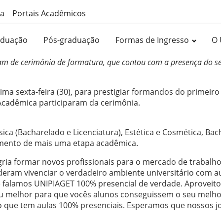
ma
Portais Acadêmicos
aduação
Pós-graduação
Formas de Ingresso
O 
ram de cerimônia de formatura, que contou com a presença do se
ma sexta-feira (30), para prestigiar formandos do primeir
Acadêmica participaram da cerimônia.
sica (Bacharelado e Licenciatura), Estética e Cosmética, B
amento de mais uma etapa acadêmica.
egria formar novos profissionais para o mercado de trabal
deram vivenciar o verdadeiro ambiente universitário com au
e falamos UNIPIAGET 100% presencial de verdade. Aproveito
eu melhor para que vocês alunos conseguissem o seu melh
gião que tem aulas 100% presenciais. Esperamos que nossos