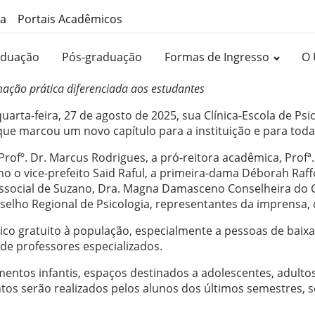
ma
Portais Acadêmicos
aduação
Pós-graduação
Formas de Ingresso
O 
ação prática diferenciada aos estudantes
uarta-feira, 27 de agosto de 2025, sua Clínica-Escola de Ps
e marcou um novo capítulo para a instituição e para toda a
rofº. Dr. Marcus Rodrigues, a pró-reitora acadêmica, Profª.
mo o vice-prefeito Said Raful, a primeira-dama Déborah Raffo
ssocial de Suzano, Dra. Magna Damasceno Conselheira do C
selho Regional de Psicologia, representantes da imprensa, 
ico gratuito à população, especialmente a pessoas de baixa
de professores especializados.
entos infantis, espaços destinados a adolescentes, adultos
ntos serão realizados pelos alunos dos últimos semestres,