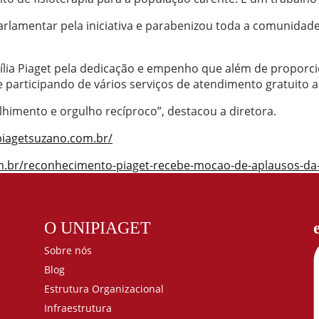
parlamentar pela iniciativa e parabenizou toda a comunida
mília Piaget pela dedicação e empenho que além de propor
participando de vários serviços de atendimento gratuito a
himento e orgulho recíproco”, destacou a diretora.
/piagetsuzano.com.br/
com.br/reconhecimento-piaget-recebe-mocao-de-aplausos-da
O UNIPIAGET
Sobre nós
Blog
Estrutura Organizacional
Infraestrutura