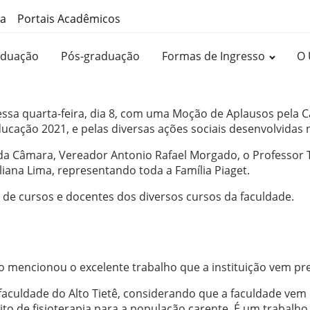
ma
Portais Acadêmicos
aduação
Pós-graduação
Formas de Ingresso
O 
ssa quarta-feira, dia 8, com uma Moção de Aplausos pela C
ucação 2021, e pelas diversas ações sociais desenvolvidas 
 da Câmara, Vereador Antonio Rafael Morgado, o Professor
iana Lima, representando toda a Família Piaget.
de cursos e docentes dos diversos cursos da faculdade.
 mencionou o excelente trabalho que a instituição vem pr
r faculdade do Alto Tietê, considerando que a faculdade vem
to de fisioterapia para a população carente. É um trabalho