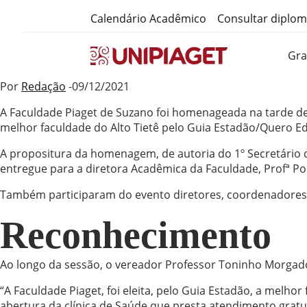
Calendário Acadêmico
Consultar diplo
Gr
Por
Redação
-09/12/2021
A Faculdade Piaget de Suzano foi homenageada na tarde de
melhor faculdade do Alto Tietê pelo Guia Estadão/Quero Ed
A propositura da homenagem, de autoria do 1º Secretário
entregue para a diretora Acadêmica da Faculdade, Profª Pol
Também participaram do evento diretores, coordenadores 
Reconhecimento
Ao longo da sessão, o vereador Professor Toninho Morgado
“A Faculdade Piaget, foi eleita, pelo Guia Estadão, a melho
abertura da clínica de Saúde que presta atendimento gratui